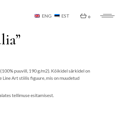
ENG
EST
0
lia”
 (100% puuvill, 190 g/m2). Kõikidel särkidel on
 Line Art stiilis figuure, mis on muudetud
lates tellimuse esitamisest.