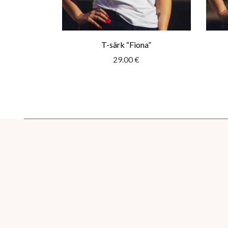
T-särk “Fiona”
29.00
€