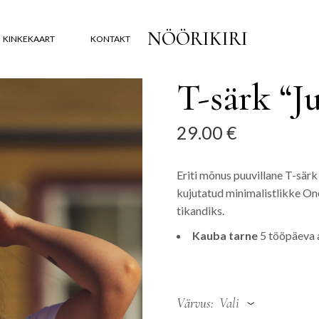
NÖÖRIKIRI
KINKEKAART
KONTAKT
T-särk “Ju
29.00
€
Eriti mõnus puuvillane T-särk
kujutatud minimalistlikke One
tikandiks.
Kauba tarne
5 tööpäeva a
Värvus
Vali