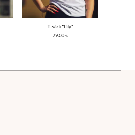
T-särk “Lily”
29.00
€