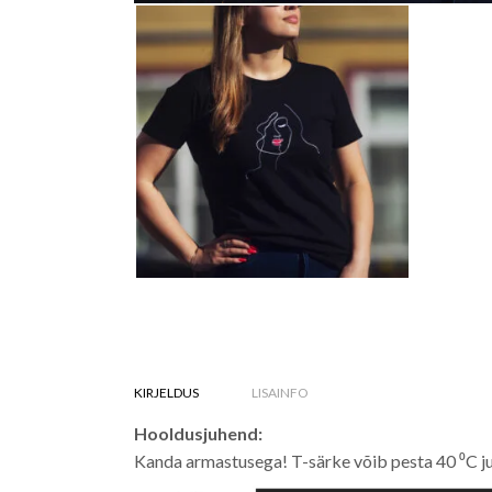
KIRJELDUS
LISAINFO
Hooldusjuhend:
Kanda armastusega! T-särke võib pesta 40 ⁰C ju