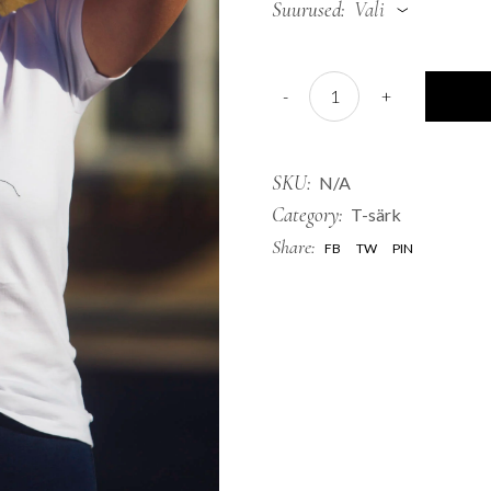
Suurused
Vali
T-särk "Julia" quantity
-
+
SKU:
N/A
Category:
T-särk
Share:
FB
TW
PIN