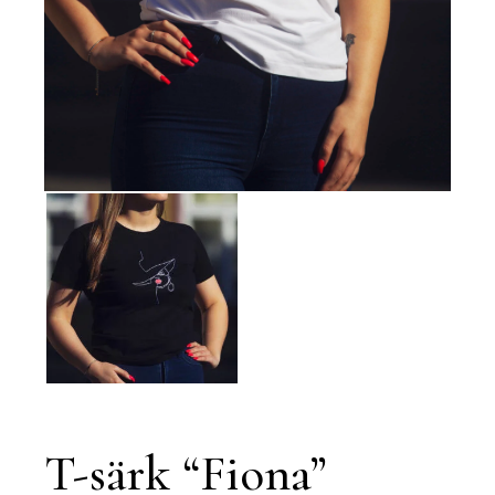
T-särk “Fiona”