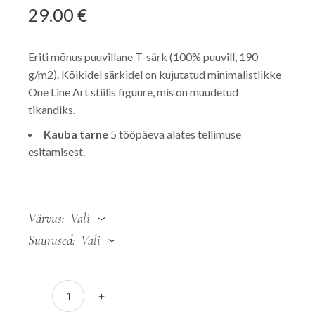
29.00
€
Eriti mõnus puuvillane T-särk (100% puuvill, 190
g/m2). Kõikidel särkidel on kujutatud minimalistlikke
One Line Art stiilis figuure, mis on muudetud
tikandiks.
Kauba tarne
5 tööpäeva alates tellimuse
esitamisest.
Värvus
Vali
Suurused
Vali
T-särk "Fiona" quantity
-
+