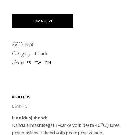
LISA KORVI
SKU:
N/A
Category:
T-särk
Share:
FB
TW
PIN
KIRJELDUS
LISAINFO
Hooldusjuhend:
Kanda armastusega! T-särke võib pesta 40 ⁰C juures
pesumasinas. Tikand võib peale pesu vajada