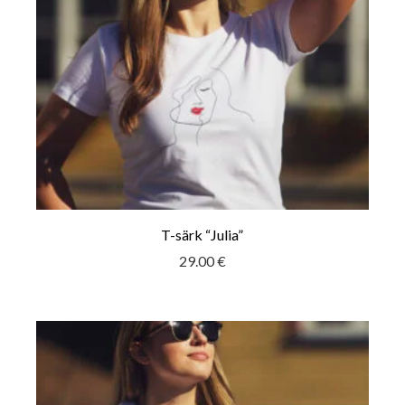
T-särk “Julia”
29.00
€