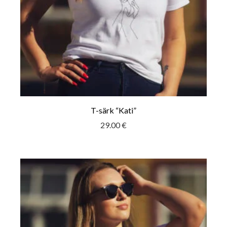
T-särk “Kati”
29.00
€