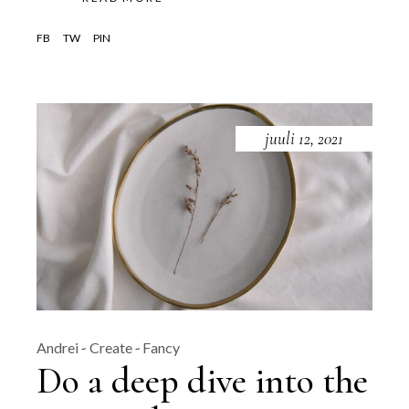
FB
TW
PIN
juuli 12, 2021
Andrei
Create
Fancy
Do a deep dive into the