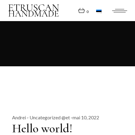
Skip
to
the
0
content
Andrei
Uncategorized @et
mai 10, 2022
Hello world!