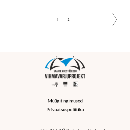
Postituste
1
2
leheküljendus
Müügitingimused
Privaatsuspoliitika