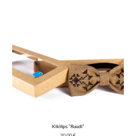
Kikilips “Ruudi”
20.00
€