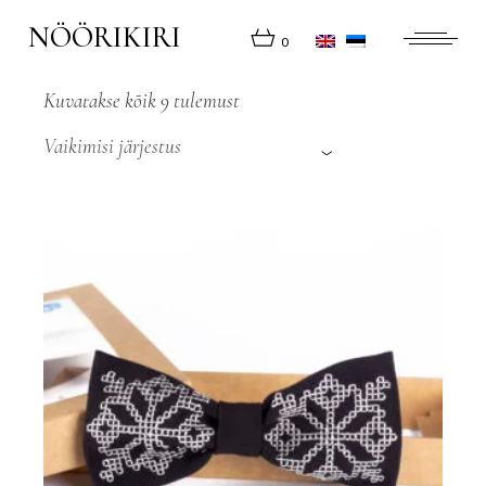
Skip
to
NÖÖRIKIRI
the
0
content
Kuvatakse kõik 9 tulemust
Vaikimisi järjestus