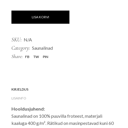
LISA KORVI
SKU:
N/A
Category:
Saunalinad
Share:
FB
TW
PIN
KIRJELDUS
LISAINFO
Hooldusjuhend:
Saunalinad on 100% puuvilla froteest, materjali
kaaluga 400 g/m². Rätikud on masinpestavad kuni 60