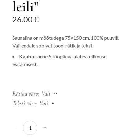
leili”
26.00
€
Saunalina on mõõtudega 75×150 cm. 100% puuvill.
Vali endale sobivat tooni rätik ja tekst.
Kauba tarne
5 tööpäeva alates tellimuse
esitamisest.
Rätiku värv
Vali
Teksti värv
Vali
Saunalina "Hüva leili" quantity
-
+