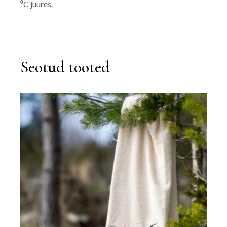
⁰C juures.
Seotud tooted