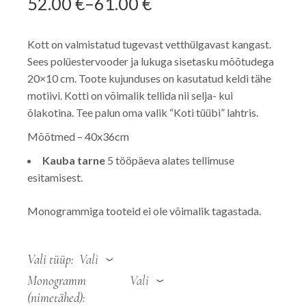
52.00
€
–
61.00
€
Hinnavahemik:
52.00 €
kuni
Kott on valmistatud tugevast vetthülgavast kangast.
61.00 €
Sees polüestervooder ja lukuga sisetasku mõõtudega
20×10 cm. Toote kujunduses on kasutatud keldi tähe
motiivi. Kotti on võimalik tellida nii selja- kui
õlakotina. Tee palun oma valik “Koti tüübi” lahtris.
Mõõtmed – 40x36cm
Kauba tarne
5 tööpäeva alates tellimuse
esitamisest.
Monogrammiga tooteid ei ole võimalik tagastada.
Vali tüüp
Vali
Monogramm
Vali
(nimetähed)