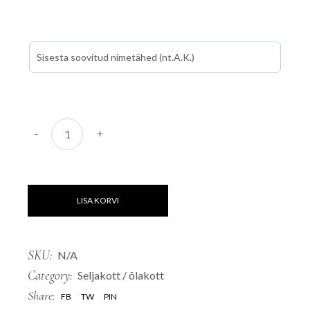
Ilmastikukindel must kott "Keldi täht" quantity
-
+
LISA KORVI
SKU:
N/A
Category:
Seljakott / õlakott
Share:
FB
TW
PIN