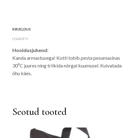
KIRJELDUS
LISAINFO
Hooldusjuhend:
Kanda armastusega! Kotti tohib pesta pesumasinas
30⁰C juures ning triikida nõrgal kuumusel. Kuivatada
õhu käes.
Seotud tooted