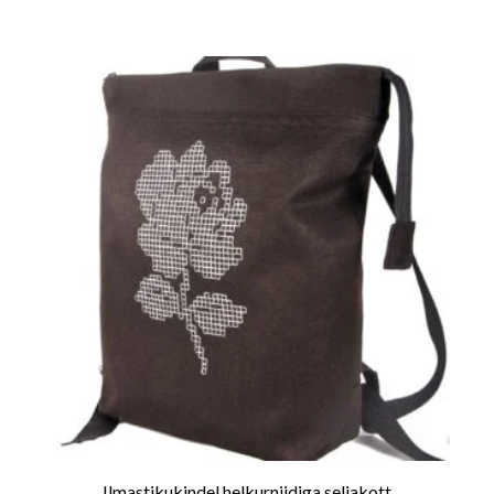
52.00 €
kuni
61.00 €
Ilmastikukindel helkurniidiga seljakott