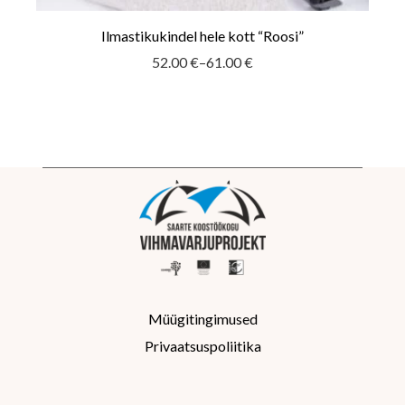
Ilmastikukindel hele kott “Roosi”
52.00
€
–
61.00
€
Hinnavahemik:
52.00 €
kuni
61.00 €
Müügitingimused
Privaatsuspoliitika