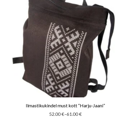
Ilmastikukindel must kott “Harju-Jaani”
52.00
€
–
61.00
€
Hinnavahemik:
52.00 €
kuni
61.00 €