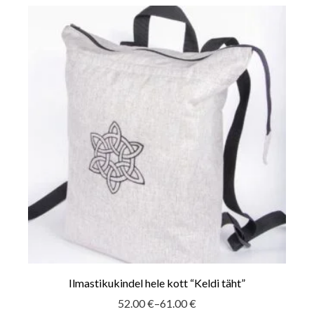
Ilmastikukindel hele kott “Keldi täht”
52.00
€
–
61.00
€
Hinnavahemik: