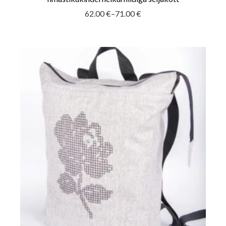
62.00
€
–
71.00
€
Hinnavahemik:
62.00 €
kuni
71.00 €