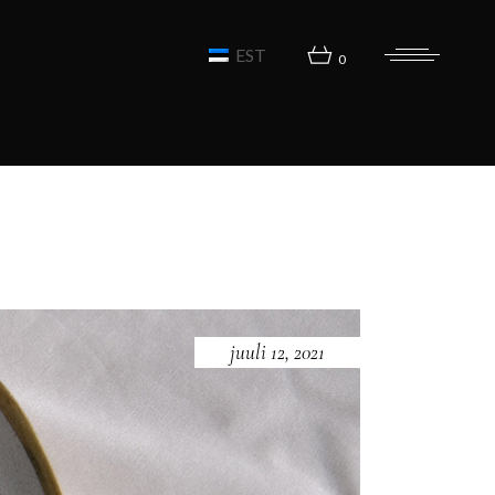
EST
0
juuli 12, 2021