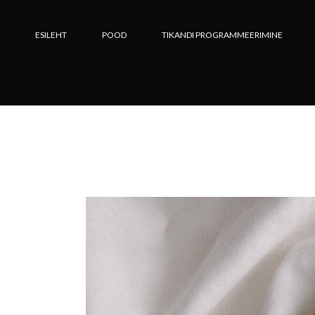
Skip
to
the
ESILEHT
POOD
TIKANDI PROGRAMMEERIMINE
content