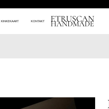
Workshops in february are for mugs and plates. Apply now.
KINKEKAART
KONTAKT