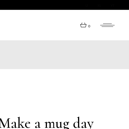
LI
IG
YT
0
Make a mug day