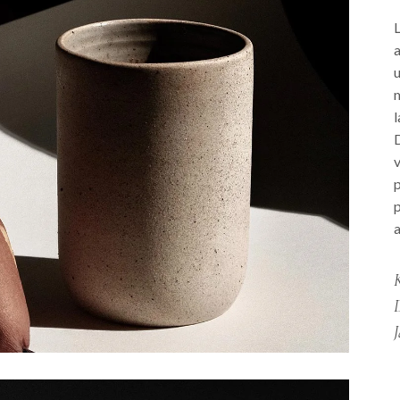
L
a
u
m
l
D
v
p
p
a
K
J