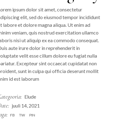
orem ipsum dolor sit amet, consectetur
dipiscing elit, sed do eiusmod tempor incididunt
t labore et dolore magna aliqua. Ut enim ad
inim veniam, quis nostrud exercitation ullamco
aboris nisi ut aliquip ex ea commodo consequat.
uis aute irure dolor in reprehenderit in
oluptate velit esse cillum dolore eu fugiat nulla
ariatur. Excepteur sint occaecat cupidatat non
roident, sunt in culpa qui officia deserunt mollit
nim id est laborum
ategooria:
Elude
Date:
juuli 14, 2021
aga:
FB
TW
PIN