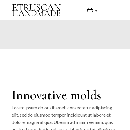
Skip
to
the
0
content
Innovative molds
Lorem ipsum dolor sit amet, consectetur adipiscing
elit, sed do eiusmod tempor incididunt ut labore et
dolore magna aliqua. Ut enim ad minim veniam, quis
nostrud exercitation ullamco laboris nisi ut aliquip ex